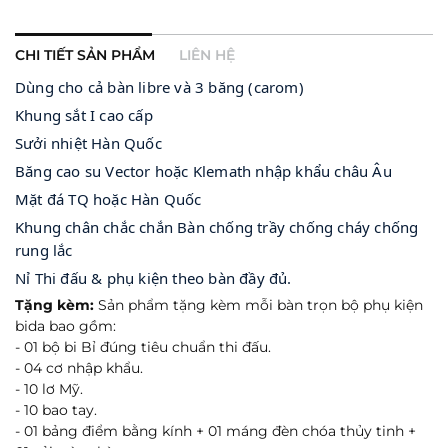
CHI TIẾT SẢN PHẨM
LIÊN HỆ
Dùng cho cả bàn libre và 3 băng (carom) 
Khung sắt I cao cấp 
Sưởi nhiệt Hàn Quốc 
Băng cao su Vector hoặc Klemath nhập khẩu châu Âu 
Mặt đá TQ hoặc Hàn Quốc 
Khung chân chắc chắn Bàn chống trầy chống cháy chống 
rung lắc 
Nỉ Thi đấu & phụ kiện theo bàn đầy đủ.
Tặng kèm:
Sản phẩm tặng kèm mỗi bàn trọn bộ phụ kiện
bida bao gồm:
- 01 bộ bi Bỉ đúng tiêu chuẩn thi đấu.
- 04 cơ nhập khẩu.
- 10 lơ Mỹ.
- 10 bao tay.
- 01 bảng điểm bằng kính + 01 máng đèn chóa thủy tinh +
Gửi ngay