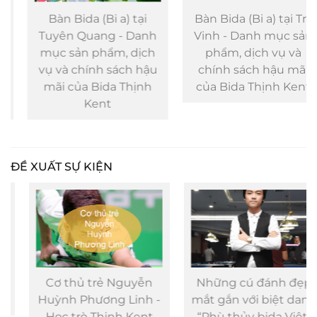
Bàn Bida (Bi a) tại
Bàn Bida (Bi a) tại Trà
Tuyên Quang - Danh
Vinh - Danh mục sản
mục sản phẩm, dịch
phẩm, dịch vụ và
vụ và chính sách hậu
chính sách hậu mãi
mãi của Bida Thịnh
của Bida Thịnh Kent
Kent
ĐỀ XUẤT SỰ KIỆN
Cơ thủ trẻ Nguyễn
Những cú đánh đẹp
Huỳnh Phương Linh -
mắt gắn với biệt danh
Học trò Thịnh Kent
“Phù thủy bida Việt”