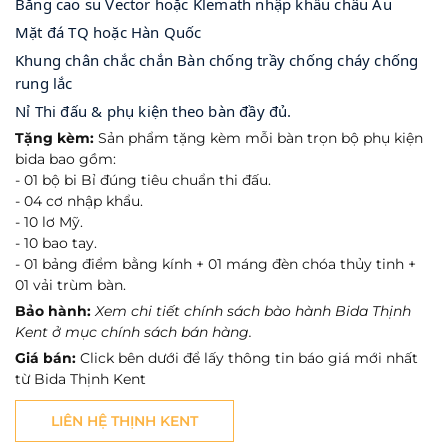
Băng cao su Vector hoặc Klemath nhập khẩu châu Âu 
Mặt đá TQ hoặc Hàn Quốc 
Khung chân chắc chắn Bàn chống trầy chống cháy chống 
rung lắc 
Nỉ Thi đấu & phụ kiện theo bàn đầy đủ.
Tặng kèm:
Sản phẩm tặng kèm mỗi bàn trọn bộ phụ kiện
bida bao gồm:
- 01 bộ bi Bỉ đúng tiêu chuẩn thi đấu.
- 04 cơ nhập khẩu.
- 10 lơ Mỹ.
- 10 bao tay.
- 01 bảng điểm bằng kính + 01 máng đèn chóa thủy tinh +
01 vải trùm bàn.
Bảo hành:
Xem chi tiết chính sách bào hành Bida Thịnh
Kent ở mục chính sách bán hàng.
Giá bán:
Click bên dưới để lấy thông tin báo giá mới nhất
từ Bida Thịnh Kent
LIÊN HỆ THỊNH KENT