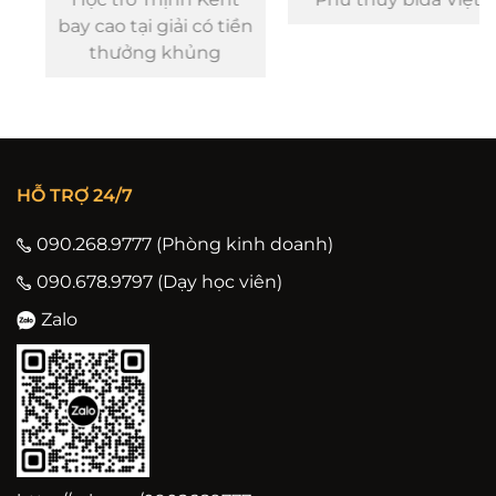
bay cao tại giải có tiền
thưởng khủng
HỖ TRỢ 24/7
090.268.9777 (Phòng kinh doanh)
090.678.9797 (Dạy học viên)
Zalo