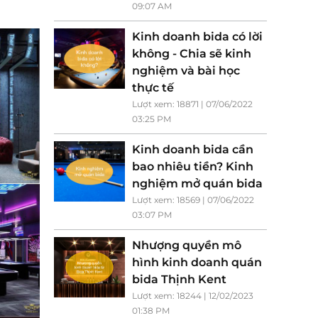
09:07 AM
Kinh doanh bida có lời
không - Chia sẽ kinh
nghiệm và bài học
thực tế
Lượt xem: 18871 | 07/06/2022
03:25 PM
Kinh doanh bida cần
bao nhiêu tiền? Kinh
nghiệm mở quán bida
Lượt xem: 18569 | 07/06/2022
03:07 PM
Nhượng quyền mô
hình kinh doanh quán
bida Thịnh Kent
Lượt xem: 18244 | 12/02/2023
01:38 PM