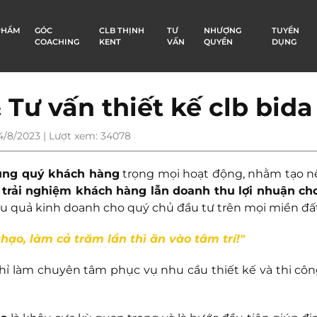
PHẨM
GÓC
CLB THỊNH
TƯ
NHƯỢNG
TUYỂN
COACHING
KENT
VẤN
QUYỀN
DỤNG
 Tư vấn thiết kế clb bida
4/8/2023 | Lượt xem: 34078
cùng quý khách hàng
trọng mọi hoạt động, nhằm tạo 
 trải nghiệm khách hàng lẫn doanh thu lợi nhuận ch
ệu quả kinh doanh cho quý chủ đầu tư trên mọi miền đấ
 thạo, làm cả trăm lần thì ăn vào tâm trí!"
 chỉ làm chuyên tâm phục vụ nhu cầu thiết kế và thi cô