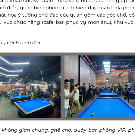
da
là khâu cực kỳ quan trọng và là bước đầu tiên giúp đị
ổ điển, quán bida phong cách hiện đại, quán bida pho
phát họa ý tưởng chủ đạo của quán gồm các góc chờ, bố 
u vực chức năng (cafe, bar, phục vụ món ăn...), khu vực
ng cách hiện đại:
m không gian chung, ghế chờ, quầy bar, phòng VIP, p