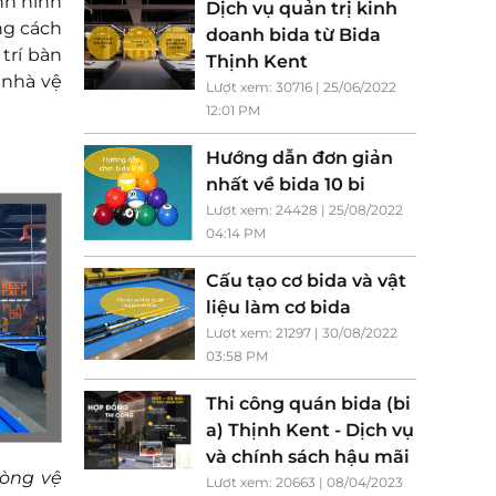
nh hình
Dịch vụ quản trị kinh
ng cách
doanh bida từ Bida
trí bàn
Thịnh Kent
 nhà vệ
Lượt xem: 30716 | 25/06/2022
12:01 PM
Hướng dẫn đơn giản
nhất về bida 10 bi
Lượt xem: 24428 | 25/08/2022
04:14 PM
Cấu tạo cơ bida và vật
liệu làm cơ bida
Lượt xem: 21297 | 30/08/2022
03:58 PM
Thi công quán bida (bi
a) Thịnh Kent - Dịch vụ
và chính sách hậu mãi
hòng vệ
Lượt xem: 20663 | 08/04/2023