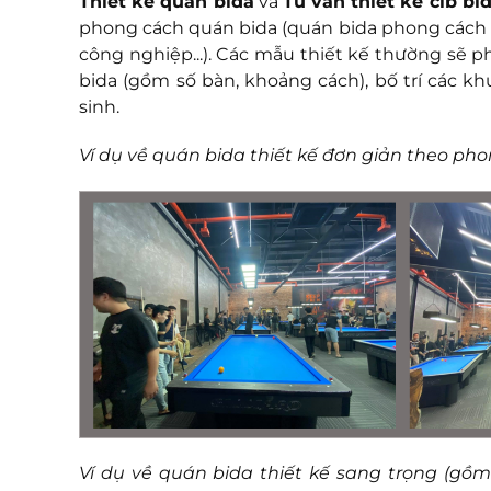
Thiết kế quán bida
và
Tư vấn thiết kế clb bi
phong cách quán bida (quán bida phong cách c
công nghiệp...). Các mẫu thiết kế thường sẽ 
bida (gồm số bàn, khoảng cách), bố trí các kh
sinh.
Ví dụ về quán bida thiết kế đơn giản theo pho
Ví dụ về quán bida thiết kế sang trọng (gồ