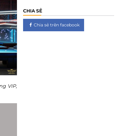
CHIA SẺ
Chia sẻ trên facebook
ng VIP,