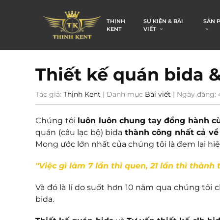
THỊNH
SỰ KIỆN & BÀI
SẢN 
KENT
VIẾT
Thiết kế quán bida &
Tác giả:
Thịnh Kent
| Danh mục
Bài viết
| Ngày đăng: 
Chúng tôi
luôn luôn chung tay đồng hành 
quán (câu lạc bộ) bida
thành công nhất cả về
Mong ước lớn nhất của chúng tôi là đem lại hi
"Việc gì làm 7 lần thì quen, 21 lần thì thành
Và đó là lí do suốt hơn 10 năm qua chúng tôi
bida.