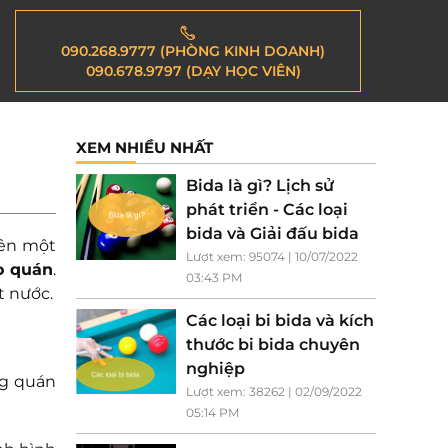
090.268.9777 (PHÒNG KINH DOANH)
090.678.9797 (DẠY HỌC VIÊN)
XEM NHIỀU NHẤT
Bida là gì? Lịch sử
phát triển - Các loại
bida và Giải đấu bida
nên một
Lượt xem: 95074 | 10/07/2022
o quán
.
03:43 PM
t nước.
Các loại bi bida và kích
thước bi bida chuyên
nghiệp
ng quán
Lượt xem: 38262 | 02/09/2022
05:14 PM