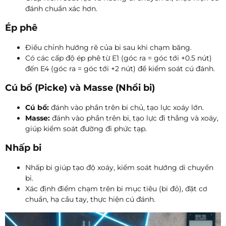
đánh chuẩn xác hơn.
Ép phê
Điều chỉnh hướng rẽ của bi sau khi chạm băng.
Có các cấp độ ép phê từ E1 (góc ra = góc tới +0.5 nút)
đến E4 (góc ra = góc tới +2 nút) để kiểm soát cú đánh.
Cú bổ (Picke) và Masse (Nhồi bi)
Cú bổ:
đánh vào phần trên bi chủ, tạo lực xoáy lớn.
Masse:
đánh vào phần trên bi, tạo lực đi thẳng và xoáy,
giúp kiểm soát đường đi phức tạp.
Nhấp bi
Nhấp bi giúp tạo độ xoáy, kiểm soát hướng di chuyển
bi.
Xác định điểm chạm trên bi mục tiêu (bi đỏ), đặt cơ
chuẩn, hạ cầu tay, thực hiện cú đánh.