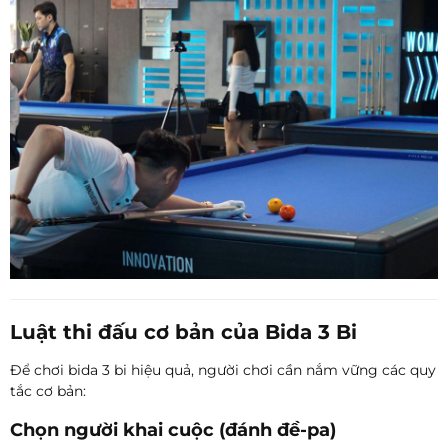
Luật thi đấu cơ bản của Bida 3 Bi
Để chơi bida 3 bi hiệu quả, người chơi cần nắm vững các quy
tắc cơ bản:
Chọn người khai cuộc (đánh đề-pa)