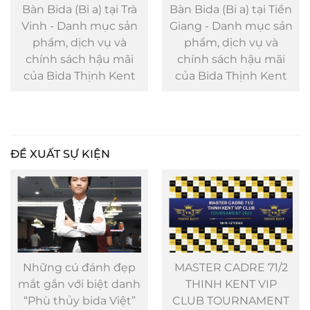
Bàn Bida (Bi a) tại Trà
Bàn Bida (Bi a) tại Tiền
Vinh - Danh mục sản
Giang - Danh mục sản
phẩm, dịch vụ và
phẩm, dịch vụ và
chính sách hậu mãi
chính sách hậu mãi
của Bida Thịnh Kent
của Bida Thịnh Kent
ĐỀ XUẤT SỰ KIỆN
Những cú đánh đẹp
MASTER CADRE 71/2
mắt gắn với biệt danh
THINH KENT VIP
“Phù thủy bida Việt”
CLUB TOURNAMENT