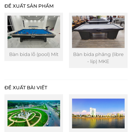
ĐỀ XUẤT SẢN PHẨM
Bàn bida lỗ (pool) Mít
Bàn bida phăng (libre
- líp) MKE
ĐỀ XUẤT BÀI VIẾT