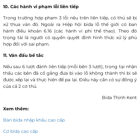
10. Các hành vi phạm lỗi liên tiếp
Trong trường hợp phạm 3 lỗi nêu trên liên tiếp, có thủ sẽ bị
xử thua ván đó. Ngoài ra Hiệp hội bida lỗ thế giới có ban
hành điều khoản 6.16 (các hành vi phi thể thao). Theo đó
trọng tài là người có quyền quyết định hình thức xử lý phù
hợp đối với sai phạm.
11. Ván đấu bế tắc
Nếu sau 6 lượt đánh liên tiếp (mỗi bên 3 lượt), trọng tại nhận
thấu các bên đã cố gắng đưa bi vào lỗ không thành thì bi sẽ
được xếp lại và thực hiện đề pa lại. Điều này cần có sự đồng ý
của cả 2 cơ thủ.
Bida Thịnh Kent
Xem thêm:
Bàn bida nhập khẩu cao cấp
Cơ bida cao cấp