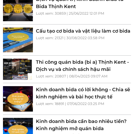
Bida Thịnh Kent
Lượt xem: 30859 | 25/06/2022 12:01 PM
Cấu tạo cơ bida và vật liệu làm cơ bida
Lượt xem: 21321 | 30/08/2022 03:58 PM
Thi công quán bida (bi a) Thịnh Kent -
Dịch vụ và chính sách hậu mãi
Lượt xem: 20807 | 08/04/2023 09:07 AM
Kinh doanh bida có lời không - Chia sẽ
kinh nghiệm và bài học thực tế
Lượt xem: 18891 | 07/06/2022 03:25 PM
Kinh doanh bida cần bao nhiêu tiền?
Kinh nghiệm mở quán bida