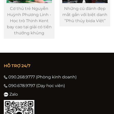
Cơ thủ trẻ Nguyễn
Những cú đánh đẹp
Huỳnh Phương Linh -
mắt gắn với biệt danh
Học trò Thịnh Kent
“Phù thủy bida Việt”
bay cao tại giải có tiền
thưởng khủng
HỖ TRỢ 24/7
090.268.9777 (Phòng kinh doanh)
090.678.9797 (Dạy học viên)
Zalo