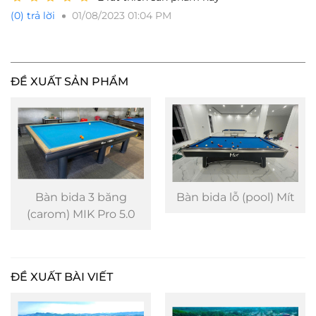
(0) trả lời
01/08/2023 01:04 PM
ĐỀ XUẤT SẢN PHẨM
Bàn bida 3 băng
Bàn bida lỗ (pool) Mít
(carom) MIK Pro 5.0
ĐỀ XUẤT BÀI VIẾT