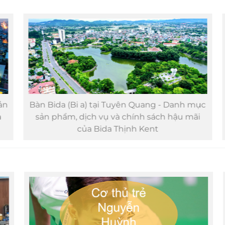
n
Bàn Bida (Bi a) tại Tuyên Quang - Danh mục
sản phẩm, dịch vụ và chính sách hậu mãi
của Bida Thịnh Kent