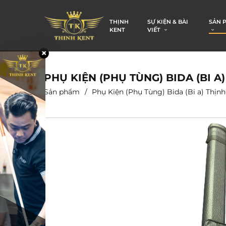
THỊNH
SỰ KIỆN & BÀI
SẢN 
KENT
VIẾT
PHỤ KIỆN (PHỤ TÙNG) BIDA (BI A
Sản phẩm
Phụ Kiện (Phụ Tùng) Bida (Bi a) Thịn