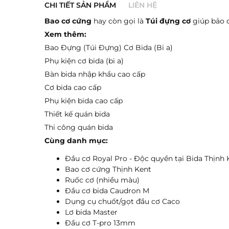
CHI TIẾT SẢN PHẨM
LIÊN HỆ
Bao cơ cứng
hay còn gọi là
Túi đựng cơ
giúp bảo q
Xem thêm:
Bao Đựng (Túi Đựng) Cơ Bida (Bi a)
Phụ kiện cơ bida (bi a)
Bàn bida nhập khẩu cao cấp
Cơ bida cao cấp
Phụ kiện bida cao cấp
Thiết kế quán bida
Gửi ngay
Thi công quán bida
Cùng danh mục:
Đầu cơ Royal Pro - Độc quyền tại Bida Thịnh 
Bao cơ cứng Thịnh Kent
Ruốc cơ (nhiều màu)
Đầu cơ bida Caudron M
Dụng cụ chuốt/gọt đầu cơ Caco
Lơ bida Master
Đầu cơ T-pro 13mm