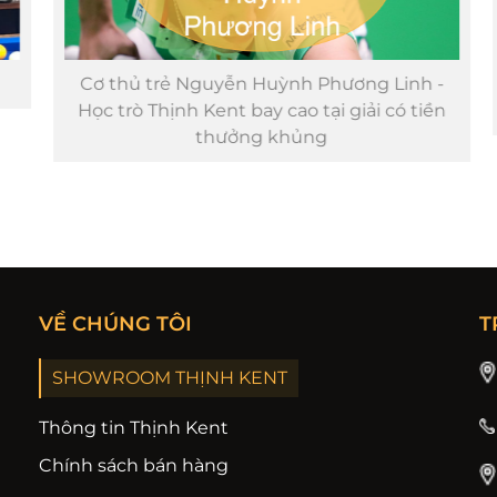
Cơ thủ trẻ Nguyễn Huỳnh Phương Linh -
Học trò Thịnh Kent bay cao tại giải có tiền
thưởng khủng
VỀ CHÚNG TÔI
T
SHOWROOM THỊNH KENT
Thông tin Thịnh Kent
Chính sách bán hàng