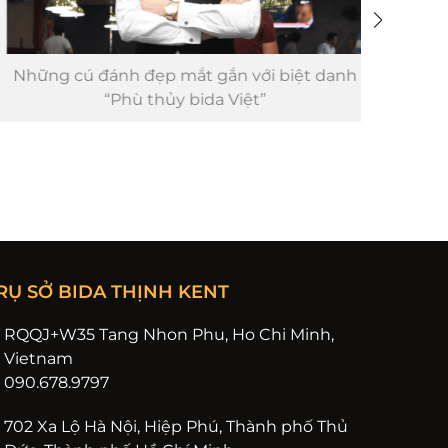
Những cú đánh đẹp mắt gắn với biệt danh
MASTE
“Phù thủy bida Việt”
RỤ SỞ BIDA THỊNH KENT
RQQJ+W35 Tang Nhon Phu, Ho Chi Minh,
Vietnam
090.678.9797
702 Xa Lộ Hà Nội, Hiệp Phú, Thành phố Thủ