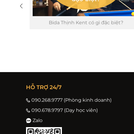
 ngoài
Bida Thịnh Kent có gì đặc biệt?
HỖ TRỢ 24/7
090.268.9777 (Phòng kinh doanh)
090.678.9797 (Dạy học viên)
Zalo