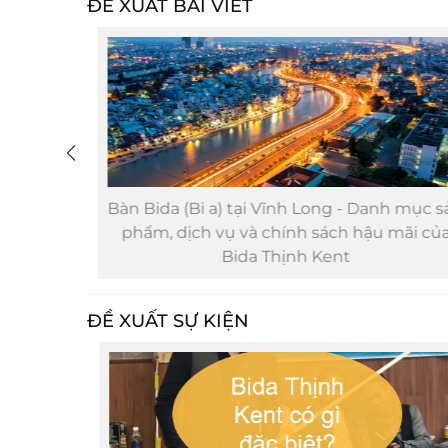
ĐỀ XUẤT BÀI VIẾT
nh mục
Bàn Bida (Bi a) tại Vĩnh Long - Danh mục sả
ậu mãi
phẩm, dịch vụ và chính sách hậu mãi của
Bida Thịnh Kent
ĐỀ XUẤT SỰ KIỆN