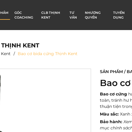
PHẨM
GÓC
CLB THỊNH
TƯ
NHƯỢNG
TUYỂN
COACHING
KENT
VẤN
QUYỀN
DỤNG
) THỊNH KENT
h Kent
Bao cơ bida cứng Thịnh Kent
SẢN PHẨM / B
Bao cơ
Bao cơ cứng
ha
toàn, tránh hư 
thuận tiện tron
Màu sắc:
Xanh 
Bảo hành:
Xem
mục chính sác