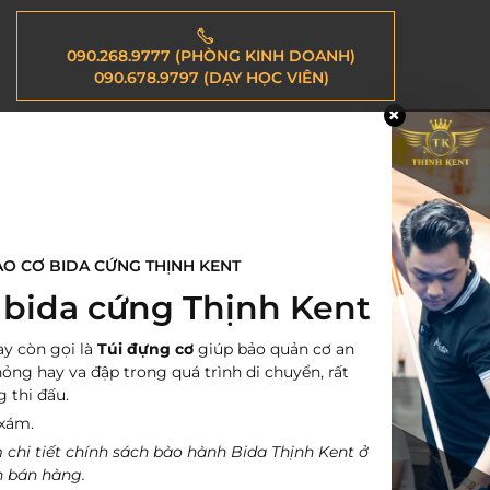
090.268.9777 (PHÒNG KINH DOANH)
090.678.9797 (DẠY HỌC VIÊN)
AO CƠ BIDA CỨNG THỊNH KENT
 bida cứng Thịnh Kent
y còn gọi là
Túi đựng cơ
giúp bảo quản cơ an
hỏng hay va đập trong quá trình di chuyển, rất
g thi đấu.
xám.
 chi tiết chính sách bào hành Bida Thịnh Kent ở
h bán hàng.