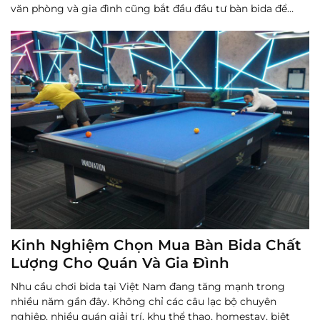
văn phòng và gia đình cũng bắt đầu đầu tư bàn bida để
phục vụ kinh doanh hoặc giải trí. Vì vậy, câu hỏi “...
Đọc
thêm
Kinh Nghiệm Chọn Mua Bàn Bida Chất
Lượng Cho Quán Và Gia Đình
Nhu cầu chơi bida tại Việt Nam đang tăng mạnh trong
nhiều năm gần đây. Không chỉ các câu lạc bộ chuyên
nghiệp, nhiều quán giải trí, khu thể thao, homestay, biệt