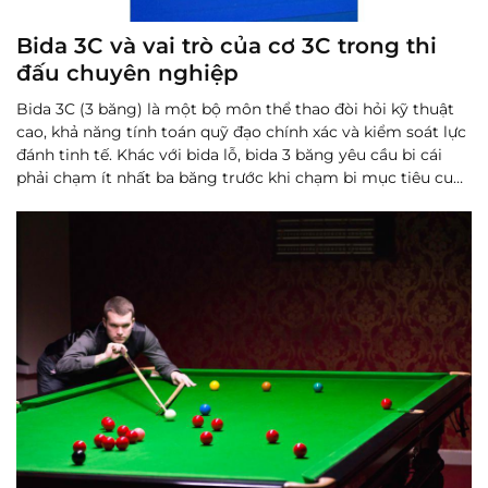
Bida 3C và vai trò của cơ 3C trong thi
đấu chuyên nghiệp
Bida 3C (3 băng) là một bộ môn thể thao đòi hỏi kỹ thuật
cao, khả năng tính toán quỹ đạo chính xác và kiểm soát lực
đánh tinh tế. Khác với bida lỗ, bida 3 băng yêu cầu bi cái
phải chạm ít nhất ba băng trước khi chạm bi mục tiêu cuối
cùng để ghi điểm. Chính đặc thù này khiến cây c...
Đọc
thêm