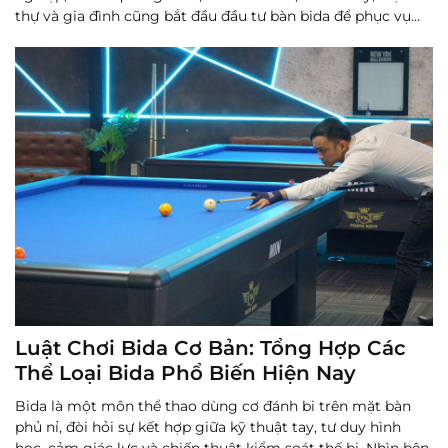
thự và gia đình cũng bắt đầu đầu tư bàn bida để phục vụ
luyện tập hoặc kinh doanh.
Đọc thêm
Luật Chơi Bida Cơ Bản: Tổng Hợp Các
Thể Loại Bida Phổ Biến Hiện Nay
Bida là một môn thể thao dùng cơ đánh bi trên mặt bàn
phủ nỉ, đòi hỏi sự kết hợp giữa kỹ thuật tay, tư duy hình
học, cảm giác lực và chiến thuật kiểm soát thế bi. Nhìn bên