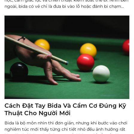
ngoài, bida có vẻ chỉ là đưa bi vào lỗ hoặc đánh bi chạm
nhau để ghi điểm.
Đọc thêm
Cách Đặt Tay Bida Và Cầm Cơ Đúng Kỹ
Thuật Cho Người Mới
Bida là bộ môn nhìn thì đơn giản, nhưng khi bước vào chơi
nghiêm túc mới thấy từng chi tiết nhỏ đều ảnh hưởng rất