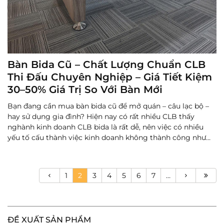
Bàn Bida Cũ – Chất Lượng Chuẩn CLB
Thi Đấu Chuyên Nghiệp – Giá Tiết Kiệm
30–50% Giá Trị So Với Bàn Mới
Bạn đang cần mua bàn bida cũ để mở quán – câu lạc bộ –
hay sử dụng gia đình? Hiện nay có rất nhiều CLB thấy
nghành kinh doanh CLB bida là rất dễ, nên việc có nhiều
yếu tố cấu thành việc kinh doanh không thành công như
địa điểm vị trí chưa phù hợp, không có kiến thức về vận
hành C...
Đọc thêm
1
2
3
4
5
6
7
…
ĐỀ XUẤT SẢN PHẨM