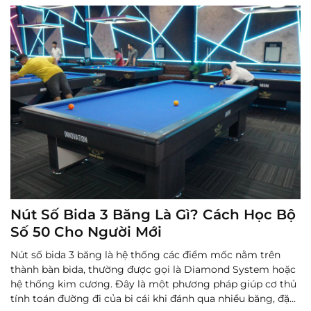
thêm
Nút Số Bida 3 Băng Là Gì? Cách Học Bộ
Số 50 Cho Người Mới
Nút số bida 3 băng là hệ thống các điểm mốc nằm trên
thành bàn bida, thường được gọi là Diamond System hoặc
hệ thống kim cương. Đây là một phương pháp giúp cơ thủ
tính toán đường đi của bi cái khi đánh qua nhiều băng, đặc