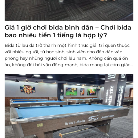
Giá 1 giờ chơi bida bình dân – Chơi bida
bao nhiêu tiền 1 tiếng là hợp lý?
Bida từ lâu đã trở thành một hình thức giải trí quen thuộc
với nhiều người, từ học sinh, sinh viên cho đến dân văn
phòng hay những người chơi lâu năm. Không cần quá ồn
ào, không đòi hỏi vận động mạnh, bida mang lại cảm giác
thư giãn nhưng vẫn đủ hấp dẫn nhờ tính chiến thuật và sự...
Đọc thêm