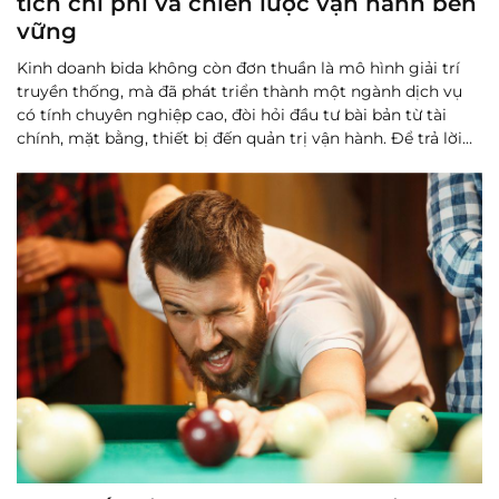
tích chi phí và chiến lược vận hành bền
vững
Kinh doanh bida không còn đơn thuần là mô hình giải trí
truyền thống, mà đã phát triển thành một ngành dịch vụ
có tính chuyên nghiệp cao, đòi hỏi đầu tư bài bản từ tài
chính, mặt bằng, thiết bị đến quản trị vận hành. Để trả lời
câu hỏi “mở quán bida cần bao nhiêu vốn?”, cần tiếp ...
Đọc
thêm