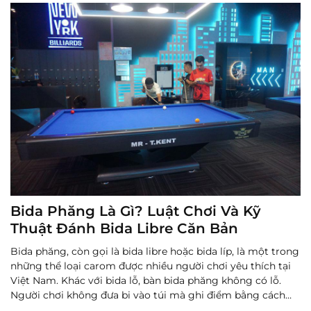
Bida Phăng Là Gì? Luật Chơi Và Kỹ
Thuật Đánh Bida Libre Căn Bản
Bida phăng, còn gọi là bida libre hoặc bida líp, là một trong
những thể loại carom được nhiều người chơi yêu thích tại
Việt Nam. Khác với bida lỗ, bàn bida phăng không có lỗ.
Người chơi không đưa bi vào túi mà ghi điểm bằng cách
dùng bi cái chạm vào hai bi còn lại trong cùng một ...
Đọc