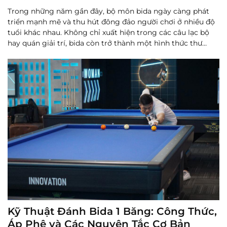
Trong những năm gần đây, bộ môn bida ngày càng phát
triển mạnh mẽ và thu hút đông đảo người chơi ở nhiều độ
tuổi khác nhau. Không chỉ xuất hiện trong các câu lạc bộ
hay quán giải trí, bida còn trở thành một hình thức thư
giãn được nhiều gia đình lựa chọn.
Đọc thêm
Kỹ Thuật Đánh Bida 1 Băng: Công Thức,
Áp Phê và Các Nguyên Tắc Cơ Bản