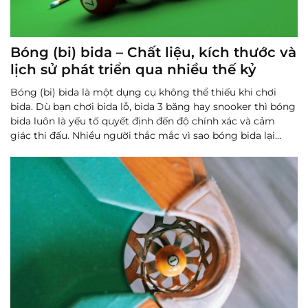
Bóng (bi) bida – Chất liệu, kích thước và
lịch sử phát triển qua nhiều thế kỷ
Bóng (bi) bida là một dụng cụ không thể thiếu khi chơi
bida. Dù bạn chơi bida lỗ, bida 3 băng hay snooker thì bóng
bida luôn là yếu tố quyết định đến độ chính xác và cảm
giác thi đấu. Nhiều người thắc mắc vì sao bóng bida lại
nặng, cứng, chịu va đập mạnh mà rất khó bị sứt mẻ.
Đọc
thêm