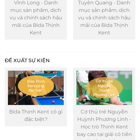
Tuyên Quang - Danh
Vinh - Danh mục sản
mục sản phẩm, dịch
phẩm, dịch vụ và
vụ và chính sách hậu
chính sách hậu mãi
mãi của Bida Thịnh
của Bida Thịnh Kent
Kent
ĐỀ XUẤT SỰ KIỆN
Cơ thủ trẻ Nguyễn
Những cú đánh đẹp
Huỳnh Phương Linh -
mắt gắn với biệt danh
Học trò Thịnh Kent
“Phù thủy bida Việt”
bay cao tại giải có tiền