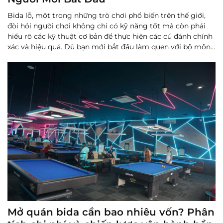
Bida lỗ, một trong những trò chơi phổ biến trên thế giới,
đòi hỏi người chơi không chỉ có kỹ năng tốt mà còn phải
hiểu rõ các kỹ thuật cơ bản để thực hiện các cú đánh chính
xác và hiệu quả. Dù bạn mới bắt đầu làm quen với bộ môn
này hay đã có chút kinh nghiệm, việc nắm vững các k...
Đọc
thêm
Mở quán bida cần bao nhiêu vốn? Phân