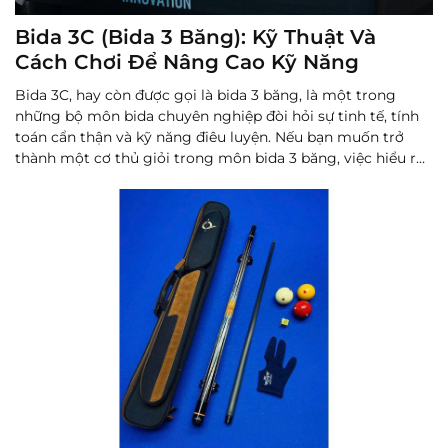
Bida 3C (Bida 3 Băng): Kỹ Thuật Và
Cách Chơi Để Nâng Cao Kỹ Năng
Bida 3C, hay còn được gọi là bida 3 băng, là một trong
những bộ môn bida chuyên nghiệp đòi hỏi sự tinh tế, tính
toán cẩn thận và kỹ năng điêu luyện. Nếu bạn muốn trở
thành một cơ thủ giỏi trong môn bida 3 băng, việc hiểu rõ
về cơ 3C và các kỹ thuật chơi sẽ giúp bạn nâng cao khả n...
Đọc thêm