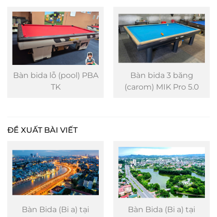
Bàn bida 3 băng
Bàn bida lỗ (pool) Mít
(carom) MIK Pro 5.0
ĐỀ XUẤT BÀI VIẾT
Bàn Bida (Bi a) tại
Bàn Bida (Bi a) tại Trà