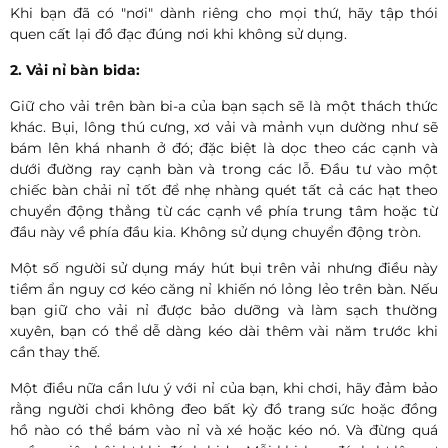
Khi bạn đã có "nơi" dành riêng cho mọi thứ, hãy tập thói
quen cất lại đồ đạc đúng nơi khi không sử dụng.
2. Vải nỉ bàn bida:
Giữ cho vải trên bàn bi-a của bạn sạch sẽ là một thách thức
khác. Bụi, lông thú cưng, xơ vải và mảnh vụn dường như sẽ
bám lên khá nhanh ở đó; đặc biệt là dọc theo các cạnh và
dưới đường ray cạnh bàn và trong các lỗ. Đầu tư vào một
chiếc bàn chải nỉ tốt để nhẹ nhàng quét tất cả các hạt theo
chuyển động thẳng từ các cạnh về phía trung tâm hoặc từ
đầu này về phía đầu kia. Không sử dụng chuyển động tròn.
Một số người sử dụng máy hút bụi trên vải nhưng điều này
tiềm ẩn nguy cơ kéo căng nỉ khiến nó lỏng lẻo trên bàn. Nếu
bạn giữ cho vải nỉ được bảo dưỡng và làm sạch thường
xuyên, bạn có thể dễ dàng kéo dài thêm vài năm trước khi
cần thay thế.
Một điều nữa cần lưu ý với nỉ của bạn, khi chơi, hãy đảm bảo
rằng người chơi không đeo bất kỳ đồ trang sức hoặc đồng
hồ nào có thể bám vào nỉ và xé hoặc kéo nó. Và đừng quá