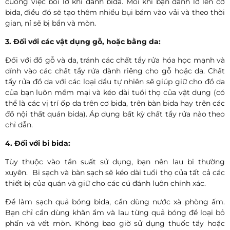
cuồng việc bôi lơ khi đánh bida. Mỗi khi bạn đánh lơ lên cơ
bida, điều đó sẽ tạo thêm nhiều bụi bám vào vải và theo thời
gian, nỉ sẽ bị bẩn và mòn.
3. Đối với các vật dụng gỗ, hoặc bằng da:
Đối với đồ gỗ và da, tránh các chất tẩy rửa hóa học mạnh và
dính vào các chất tẩy rửa dành riêng cho gỗ hoặc da. Chất
tẩy rửa đồ da với các loại dầu tự nhiên sẽ giúp giữ cho đồ da
của bạn luôn mềm mại và kéo dài tuổi thọ của vật dụng (có
thể là các vị trí ốp da trên cơ bida, trên bàn bida hay trên các
đồ nội thất quán bida). Áp dụng bất kỳ chất tẩy rửa nào theo
chỉ dẫn.
4. Đối với bi bida:
Tùy thuộc vào tần suất sử dụng, bạn nên lau bi thường
xuyên. Bi sạch và bàn sạch sẽ kéo dài tuổi thọ của tất cả các
thiết bị của quán và giữ cho các cú đánh luôn chính xác.
Để làm sạch quả bóng bida, cần dùng nước xà phòng ấm.
Bạn chỉ cần dùng khăn ẩm và lau từng quả bóng để loại bỏ
phấn và vết mòn. Không bao giờ sử dụng thuốc tẩy hoặc