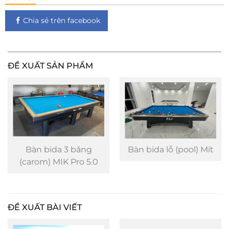
Chia sẻ trên facebook
ĐỀ XUẤT SẢN PHẨM
Bàn bida 3 băng
Bàn bida lỗ (pool) Mít
(carom) MIK Pro 5.0
ĐỀ XUẤT BÀI VIẾT