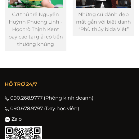
Cơ thủ trẻ Nguyễn
Những cú đánh đẹp
Huỳnh Phương Linh -
mắt gắn với biệt danh
Học trò Thịnh Kent
“Phù thủy bida Việt”
bay cao tại giải có tiền
thưởng khủng
HỖ TRỢ 24/7
090.268.9777 (Phòng kinh doanh)
090.678.9797 (Dạy học viên)
Zalo