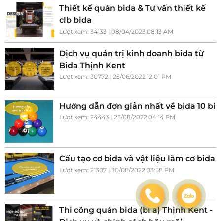
Thiết kế quán bida & Tư vấn thiết kế
clb bida
Lượt xem: 34133 | 08/04/2023 08:13 AM
Dịch vụ quản trị kinh doanh bida từ
Bida Thịnh Kent
Lượt xem: 30772 | 25/06/2022 12:01 PM
Hướng dẫn đơn giản nhất về bida 10 bi
Lượt xem: 24443 | 25/08/2022 04:14 PM
Cấu tạo cơ bida và vật liệu làm cơ bida
Lượt xem: 21307 | 30/08/2022 03:58 PM
Thi công quán bida (bi a) Thịnh Kent -