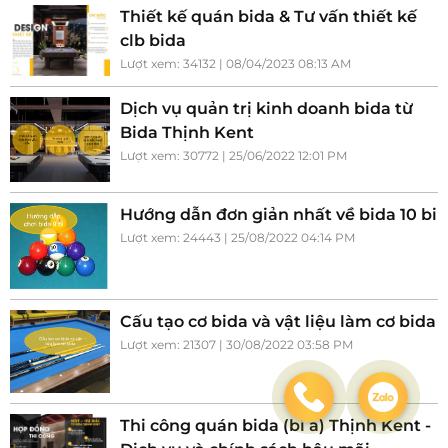
Thiết kế quán bida & Tư vấn thiết kế
clb bida
Lượt xem: 34132 | 08/04/2023 08:13 AM
Dịch vụ quản trị kinh doanh bida từ
Bida Thịnh Kent
Lượt xem: 30772 | 25/06/2022 12:01 PM
Hướng dẫn đơn giản nhất về bida 10 bi
Lượt xem: 24443 | 25/08/2022 04:14 PM
Cấu tạo cơ bida và vật liệu làm cơ bida
Lượt xem: 21307 | 30/08/2022 03:58 PM
Thi công quán bida (bi a) Thịnh Kent -