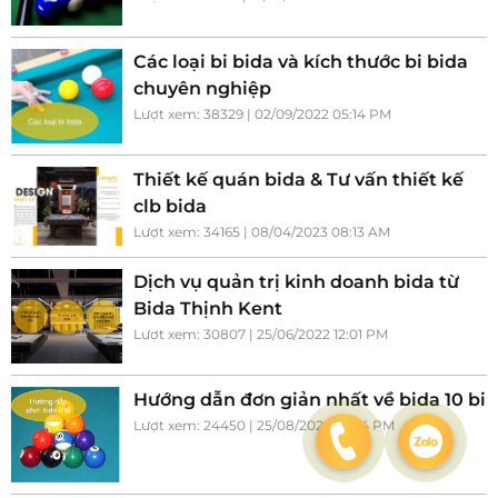
Các loại bi bida và kích thước bi bida
chuyên nghiệp
Lượt xem: 38329 | 02/09/2022 05:14 PM
Thiết kế quán bida & Tư vấn thiết kế
clb bida
Lượt xem: 34165 | 08/04/2023 08:13 AM
Dịch vụ quản trị kinh doanh bida từ
Bida Thịnh Kent
Lượt xem: 30807 | 25/06/2022 12:01 PM
Hướng dẫn đơn giản nhất về bida 10 bi
Lượt xem: 24450 | 25/08/2022 04:14 PM