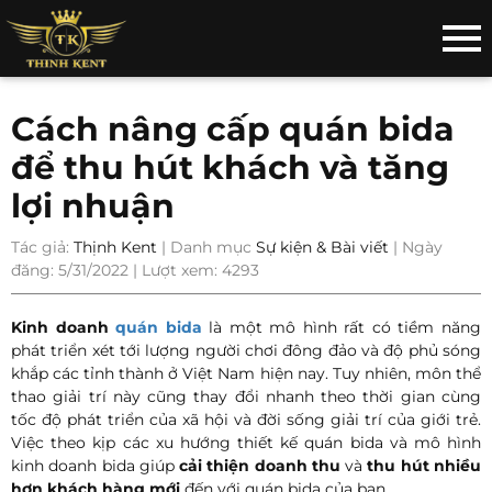
Cách nâng cấp quán bida
để thu hút khách và tăng
lợi nhuận
Tác giả:
Thịnh Kent
| Danh mục
Sự kiện & Bài viết
| Ngày
đăng: 5/31/2022 | Lượt xem: 4293
Kinh doanh
quán bida
là một mô hình rất có tiềm năng
phát triển xét tới lượng người chơi đông đảo và độ phủ sóng
khắp các tỉnh thành ở Việt Nam hiện nay. Tuy nhiên, môn thể
thao giải trí này cũng thay đổi nhanh theo thời gian cùng
tốc độ phát triển của xã hội và đời sống giải trí của giới trẻ.
Việc theo kịp các xu hướng thiết kế quán bida và mô hình
kinh doanh bida giúp
cải thiện doanh thu
và
thu hút nhiều
hơn khách hàng mới
đến với quán bida của bạn.