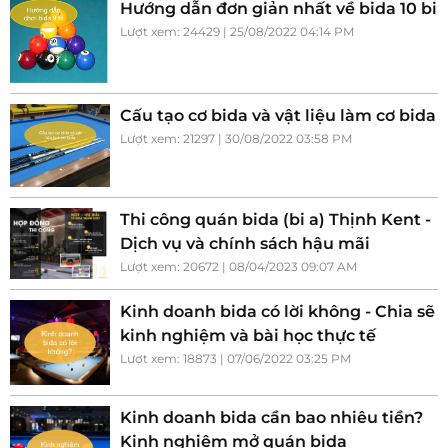
Hướng dẫn đơn giản nhất về bida 10 bi
Lượt xem: 24429 | 25/08/2022 04:14 PM
Cấu tạo cơ bida và vật liệu làm cơ bida
Lượt xem: 21297 | 30/08/2022 03:58 PM
Thi công quán bida (bi a) Thịnh Kent -
Dịch vụ và chính sách hậu mãi
Lượt xem: 20672 | 08/04/2023 09:07 AM
Kinh doanh bida có lời không - Chia sẽ
kinh nghiệm và bài học thực tế
Lượt xem: 18873 | 07/06/2022 03:25 PM
Kinh doanh bida cần bao nhiêu tiền?
Kinh nghiệm mở quán bida