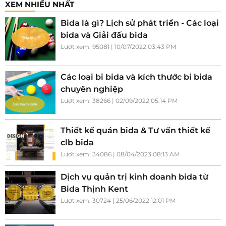
XEM NHIỀU NHẤT
Bida là gì? Lịch sử phát triển - Các loại
bida và Giải đấu bida
Lượt xem: 95081 | 10/07/2022 03:43 PM
Các loại bi bida và kích thước bi bida
chuyên nghiệp
Lượt xem: 38266 | 02/09/2022 05:14 PM
Thiết kế quán bida & Tư vấn thiết kế
clb bida
Lượt xem: 34086 | 08/04/2023 08:13 AM
Dịch vụ quản trị kinh doanh bida từ
Bida Thịnh Kent
Lượt xem: 30724 | 25/06/2022 12:01 PM