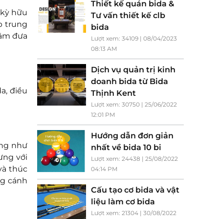
Thiết kế quán bida &
 kỳ hữu
Tư vấn thiết kế clb
p trung
bida
hằm đưa
Lượt xem: 34109 | 08/04/2023
08:13 AM
Dịch vụ quản trị kinh
doanh bida từ Bida
a, điều
Thịnh Kent
Lượt xem: 30750 | 25/06/2022
12:01 PM
Hướng dẫn đơn giản
ông như
nhất về bida 10 bi
ưng với
Lượt xem: 24438 | 25/08/2022
và thúc
04:14 PM
ng cánh
Cấu tạo cơ bida và vật
liệu làm cơ bida
Lượt xem: 21304 | 30/08/2022