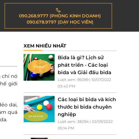
090.268.9777 (PHÒNG KINH DOANH)
090.678.9797 (DẠY HỌC VIÊN)
XEM NHIỀU NHẤT
Bida là gì? Lịch sử
phát triển - Các loại
bida và Giải đấu bida
 chí nó
Lượt xem: 95099 | 10/07/2022
hế giới
03:43 PM
Các loại bi bida và kích
dẻo dai,
thước bi bida chuyên
hậm quá
nghiệp
da.
Lượt xem: 38294 | 02/09/2022
05:14 PM