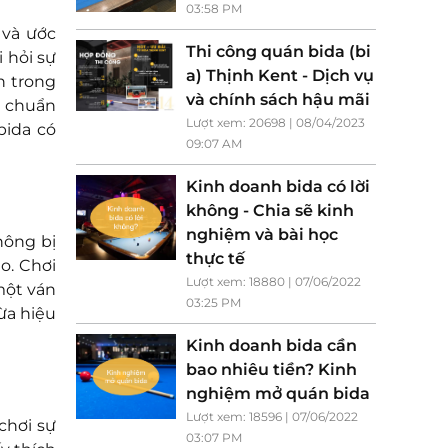
03:58 PM
 và ước
Thi công quán bida (bi
 hỏi sự
a) Thịnh Kent - Dịch vụ
n trong
và chính sách hậu mãi
h chuẩn
Lượt xem: 20698 | 08/04/2023
bida có
09:07 AM
Kinh doanh bida có lời
không - Chia sẽ kinh
nghiệm và bài học
hông bị
thực tế
o. Chơi
Lượt xem: 18880 | 07/06/2022
một ván
03:25 PM
ừa hiệu
Kinh doanh bida cần
bao nhiêu tiền? Kinh
nghiệm mở quán bida
Lượt xem: 18596 | 07/06/2022
chơi sự
03:07 PM