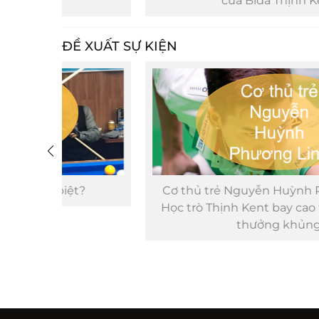
của Bida Thịnh Kent
ĐỀ XUẤT SỰ KIỆN
?
Cơ thủ trẻ Nguyễn Huỳnh Phương Linh -
Học trò Thịnh Kent bay cao tại giải có tiền
thưởng khủng