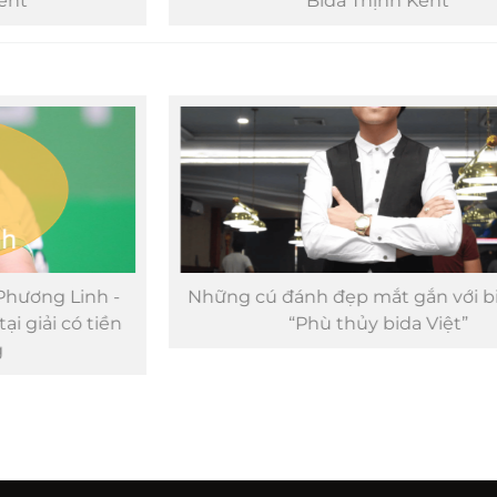
Bida Thịnh Kent
Những cú đánh đẹp mắt gắn với biệt danh
“Phù thủy bida Việt”