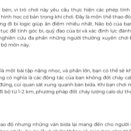
bén, vì trò chơi này yêu cầu thực hiện các phép tính
hình học cơ bản trong khi chơi. Đây là môn thể thao đòi
ng đi bi logic giúp ăn điểm nhiều nhất. Não bộ của bạ
 tục để tính góc bi, quỹ đạo của bi và xác định lực đán
 nghiên cứu đa phần những người thường xuyên chơi 
 bộ môn này.
là một bài tập nặng nhọc, và phần lớn, bạn có thể sẽ k
ông có nghĩa là các động tác của bạn không đốt cháy cal
, đứng, cúi quan sát xung quanh bàn bida. Khi bạn chơi 
i bộ từ 1-2 km, phương pháp đốt cháy lượng calo dư th
cao độ nhưng những ván bida lại mang đến cho người 