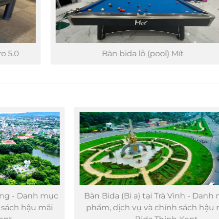
Bàn bida lỗ (pool) Mít
c
Bàn Bida (Bi a) tại Trà Vinh - Danh mục sản
phẩm, dịch vụ và chính sách hậu mãi của