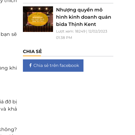
y thích
Nhượng quyền mô
hình kinh doanh quán
bida Thịnh Kent
Lượt xem: 18249 | 12/02/2023
 bạn sẽ
01:38 PM
CHIA SẺ
Chia sẻ trên facebook
ông khi
á đỡ bị
 và khả
 không?