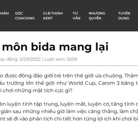
PHẨM
GÓC
CLB THỊNH
TƯ
NHƯỢNG
TUYỂN
COACHING
KENT
VẤN
QUYỀN
DỤNG
 môn bida mang lại
ày đăng: 5/29/2022 | Lượt xem: 5558
ao được đông đảo giới trẻ trên thế giới ưa chuộng. Thậm
ấu trường lớn thế giới như World Cup, Carom 3 băng t
 chơi những mặt tích cực gì?
èn luyện tính tập trung, luyện mắt, luyện cơ, tăng tính 
ư giãn sau những nhiều giờ làm việc căng thẳng, làm c
t sẽ đi vào phân tích chi tiết hơn từng lợi ích khi chơi bi