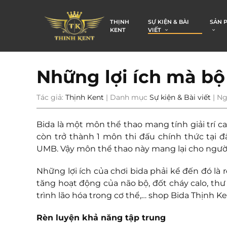
THỊNH
SỰ KIỆN & BÀI
SẢN 
KENT
VIẾT
Những lợi ích mà bộ
Tác giả:
Thịnh Kent
| Danh mục
Sự kiện & Bài viết
| Ng
Bida là một môn thể thao mang tính giải trí c
còn trở thành 1 môn thi đấu chính thức tại đ
UMB. Vậy môn thể thao này mang lại cho người
Những lợi ích của chơi bida phải kể đến đó là r
tăng hoạt động của não bộ, đốt cháy calo, th
trình lão hóa trong cơ thể,… shop Bida Thịnh Ken
Rèn luyện khả năng tập trung