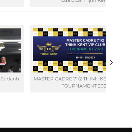
của Bida Thịnh Kent
KDC 
MASTER CADRE 71/2 THINH KENT VIP CLUB
Giả
TOURNAMENT 2023