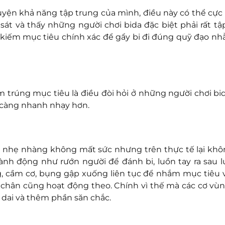
uyện khả năng tập trung của mình, điều này có thể cực
sát và thấy những người chơi bida đặc biệt phải rất tậ
 kiếm mục tiêu chính xác để gẩy bi đi đúng quỹ đạo n
 trúng mục tiêu là điều đòi hỏi ở những người chơi bid
 càng nhanh nhạy hơn.
à nhẹ nhàng không mất sức nhưng trên thực tế lại kh
nh động như rướn người để đánh bi, luồn tay ra sau l
g, cầm cơ, bụng gập xuống liên tục để nhắm mục tiêu 
 chân cũng hoạt động theo. Chính vì thế mà các cơ vù
 dai và thêm phần săn chắc.