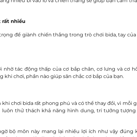
ng nhiều bi vào lỗ và chiến thắng sẽ giúp bạn cảm thấ
 rất nhiều
trọng để giành chiến thắng trong trò chơi bida, tay của
i nhờ tác động thấp của cơ bắp chân, cơ lưng và cơ h
ng khi chơi, phần nào giúp săn chắc cơ bắp của bạn.
hi chơi bida rất phong phú và có thể thay đổi, vì mỗi gi
 luôn thử thách khả năng hình dung, trí tưởng tượng
ngờ bộ môn này mang lại nhiều lợi ích như vậy đúng