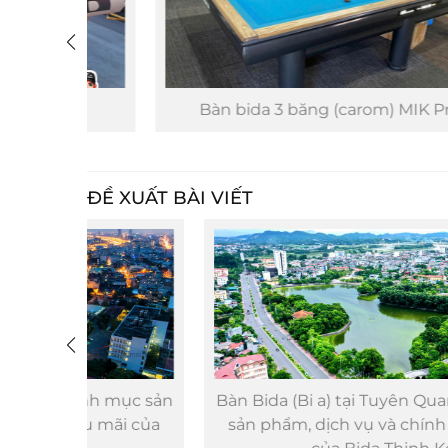
Bàn bida 3 băng (carom) MIK Pro 5.0
ĐỀ XUẤT BÀI VIẾT
mục sản
Bàn Bida (Bi a) tại Tuyên Quang - Danh mụ
ãi của
sản phẩm, dịch vụ và chính sách hậu mãi