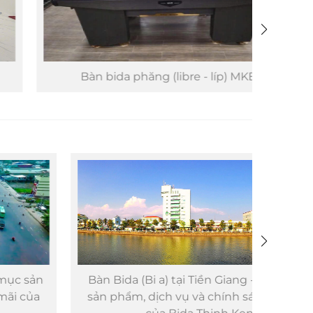
Bàn bida phăng (libre - líp) MKE
Bàn l
Bàn Bida (Bi a) tại Tiền Giang - Danh mục
New Yo
sản phẩm, dịch vụ và chính sách hậu mãi
cao cấ