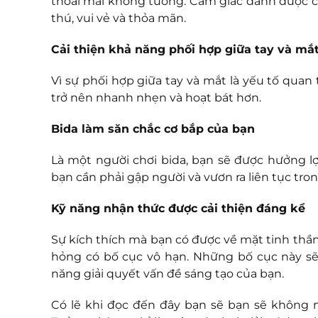
thoải mái không tưởng. Cảm giác đánh được cà
thú, vui vẻ và thỏa mãn.
Cải thiện khả năng phối hợp giữa tay và mắt
Vì sự phối hợp giữa tay và mắt là yếu tố quan 
trở nên nhanh nhẹn và hoạt bát hơn.
Bida làm săn chắc cơ bắp của bạn
Là một người chơi bida, bạn sẽ được hưởng lợ
bạn cần phải gập người và vươn ra liên tục tro
Kỹ năng nhận thức được cải thiện đáng kể
Sự kích thích mà bạn có được về mặt tinh thần k
hỏng có bố cục vô hạn. Những bố cục này sẽ
năng giải quyết vấn đề sáng tạo của bạn.
Có lẽ khi đọc đến đây bạn sẽ bạn sẽ không 