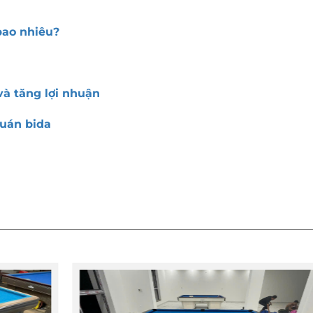
bao nhiêu?
à tăng lợi nhuận
uán bida