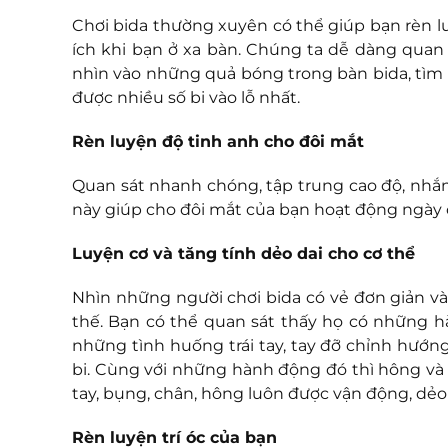
Chơi bida thường xuyên có thể giúp bạn rèn l
ích khi bạn ở xa bàn. Chúng ta dễ dàng quan 
nhìn vào những quả bóng trong bàn bida, tìm
được nhiều số bi vào lỗ nhất.
Rèn luyện độ tinh anh cho đôi mắt
Quan sát nhanh chóng, tập trung cao độ, nhắm
này giúp cho đôi mắt của bạn hoạt động ngày
Luyện cơ và tăng tính dẻo dai cho cơ thể
Nhìn những người chơi bida có vẻ đơn giản v
thế. Bạn có thể quan sát thấy họ có những hà
những tình huống trái tay, tay đỡ chỉnh hướn
bi. Cùng với những hành động đó thì hông và
tay, bụng, chân, hông luôn được vận động, dẻo
Rèn luyện trí óc của bạn