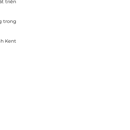
t triển
g trong
nh Kent