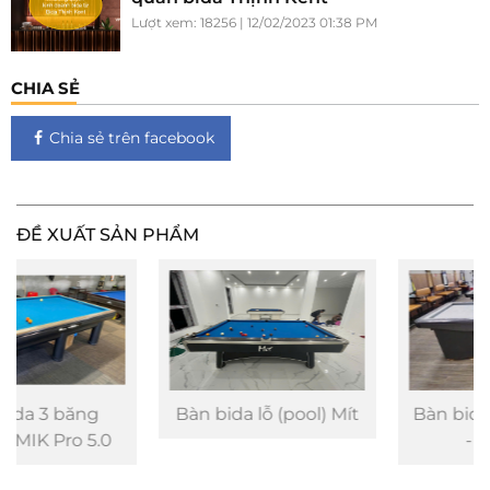
Lượt xem: 18256 | 12/02/2023 01:38 PM
CHIA SẺ
Chia sẻ trên facebook
ĐỀ XUẤT SẢN PHẨM
Bàn bida lỗ (pool) Mít
Bàn bida phăng (libre
- líp) MKE