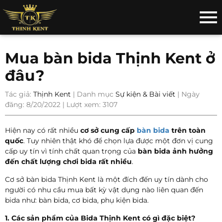
Mua bàn bida Thịnh Kent ở
đâu?
Tác giả:
Thịnh Kent
| Danh mục
Sự kiện & Bài viết
| Ngày
đăng: 8/20/2022 | Lượt xem: 3107
Hiện nay có rất nhiều
cơ sở cung cấp
bàn bida
trên toàn
quốc
. Tuy nhiên thật khó để chọn lựa được một đơn vị cung
cấp uy tín vì tính chất quan trọng của
bàn bida ảnh hưởng
đến chất lượng chơi bida rất nhiều
.
Cơ sở bàn bida Thịnh Kent là một đích đến uy tín dành cho
người có nhu cầu mua bất kỳ vật dụng nào liên quan đến
bida như: bàn bida, cơ bida, phụ kiện bida.
1. Các sản phẩm của Bida Thịnh Kent có gì đặc biệt?