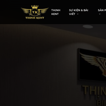
THỊNH
SỰ KIỆN & BÀI
SẢN 
KENT
VIẾT