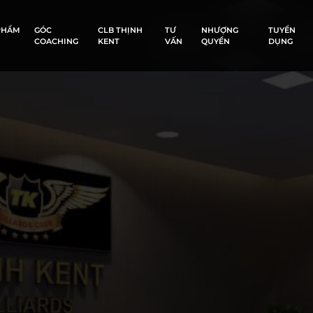
PHẨM
GÓC
CLB THỊNH
TƯ
NHƯỢNG
TUYỂN
COACHING
KENT
VẤN
QUYỀN
DỤNG