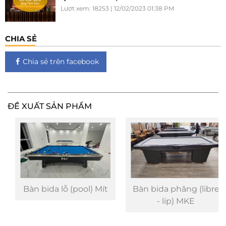
Lượt xem: 18253 | 12/02/2023 01:38 PM
CHIA SẺ
Chia sẻ trên facebook
ĐỀ XUẤT SẢN PHẨM
Bàn bida lỗ (pool) Mít
Bàn bida phăng (libre
- líp) MKE