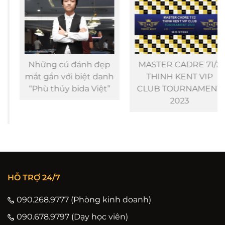
Những cú đánh đẹp
MASTER CADRE 71/2
mắt gắn với biệt danh
THINH KENT VIP
“Phù thủy bida Việt”
CLUB TOURNAMENT
2023
HỖ TRỢ 24/7
090.268.9777 (Phòng kinh doanh)
090.678.9797 (Dạy học viên)