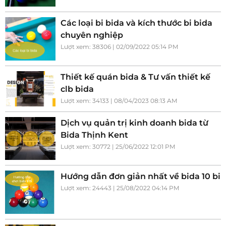
Các loại bi bida và kích thước bi bida
chuyên nghiệp
Lượt xem: 38306 | 02/09/2022 05:14 PM
Thiết kế quán bida & Tư vấn thiết kế
clb bida
Lượt xem: 34133 | 08/04/2023 08:13 AM
Dịch vụ quản trị kinh doanh bida từ
Bida Thịnh Kent
Lượt xem: 30772 | 25/06/2022 12:01 PM
Hướng dẫn đơn giản nhất về bida 10 bi
Lượt xem: 24443 | 25/08/2022 04:14 PM